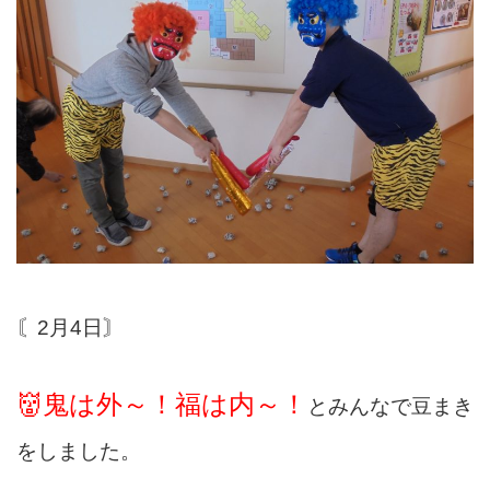
〘2月4日〙
👹鬼は外～！福は内～！
とみんなで豆まき
をしました。