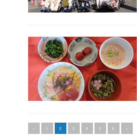
«
1
2
3
4
5
6
»