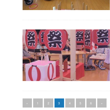
«
1
2
3
4
5
6
»