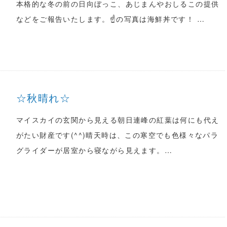
本格的な冬の前の日向ぼっこ、あじまんやおしるこの提供
などをご報告いたします。☝の写真は海鮮丼です！ …
☆秋晴れ☆
マイスカイの玄関から見える朝日連峰の紅葉は何にも代え
がたい財産です(^^)晴天時は、この寒空でも色様々なパラ
グライダーが居室から寝ながら見えます。…