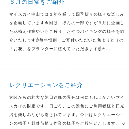
６月の日常をご紹介
マイスカイ中山では１年を通して四季折々の様々な楽しみ
を企画しています今回は、ほんの一部ですが６月に企画し
た花植え作業やいちご狩り、おやつバイキングの様子を紹
介いたします☝毎年恒例！ご寄付いただいた色よりどりの
「お花」をプランターに植えていただきます☝天…
レクリエーションをご紹介
玄関からの壮大な朝日連峰の景色は何にも代えがたいマイ
スカイの財産です。日ごろ、この景色にご利用者様と日光
浴を楽しみながら癒されています。今回はレクリエーショ
ンの様子と野菜苗植え作業の様子をご報告いたします。 ６